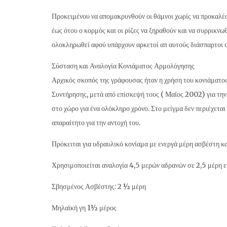
Προκειμένου να απομακρυνθούν οι θάμνοι χωρίς να προκαλέσ
έως ότου ο κορμός και οι ρίζες να ξηραθούν και να συρρικν
ολοκληρωθεί αφού υπάρχουν αρκετοί απ αυτούς διάσπαρτοι σ
Σύσταση και Αναλογία Κονιάματος Αρμολόγησης
Αρχικός σκοπός της γράφουσας ήταν η χρήση του κονιάματος
Συντήρησης, μετά από επίσκεψή τους ( Μαϊος 2002) για την
στο χώρο για ένα ολόκληρο χρόνο. Στο μείγμα δεν περιέχεται
απαραίτητο για την αντοχή του.
Πρόκειται για υδραυλικό κονίαμα με ενεργά μέρη ασβέστη κα
Χρησιμοποιείται αναλογία 4,5 μερών αδρανών σε 2,5 μέρη εν
Σβησμένος Ασβέστης: 2 ½ μέρη
Μηλαϊκή γη 1½ μέρος