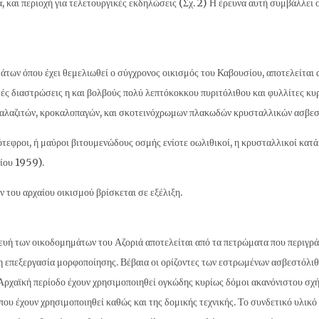
, και περιοχή για τελετουργικές εκδηλώσεις (Σχ. 2) Η έρευνα αυτή συμβάλλει
άτων όπου έχει θεμελιωθεί ο σύγχρονος οικισμός του Καβουσίου, αποτελείται
 διαστρώσεις η και βολβούς πολύ λεπτόκοκκου πυριτόλιθου και φυλλίτες κυρ
 χαλαζιτών, κροκαλοπαγών, και σκοτεινόχρωμων πλακωδών κρυσταλλικών ασβεσ
ότεφροι, ή μαύροι βιτουμενώδους οσμής ενίοτε οωλιθικοί, η κρυσταλλικοί κατ
ίου 1959).
 του αρχαίου οικισμού βρίσκεται σε εξέλιξη.
ευή των οικοδομημάτων του Αζοριά αποτελείται από τα πετρώματα που περιγράφ
ερη επεξεργασία μορφοποίησης. Βέβαια οι ορίζοντες των εστρωμένων ασβεστόλ
 Αρχαϊκή περίοδο έχουν χρησιμοποιηθεί ογκώδης κυρίως δόμοι ακανόνιστου σχή
υ έχουν χρησιμοποιηθεί καθώς και της δομικής τεχνικής. Το συνδετικό υλικό 