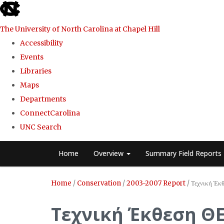
skip
to
The University of North Carolina at Chapel Hill
the
Accessibility
end
Events
of
Libraries
the
Maps
global
Departments
utility
ConnectCarolina
bar
UNC Search
Skip
Home
Overview
Summary Field Reports
to
main
Home
/
Conservation
/
2003-2007 Report
/
Τεχνική Έκ
content
Τεχνική Έκθεση Θ