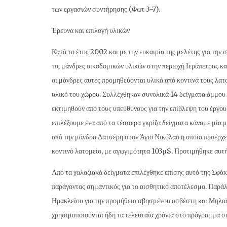
των εργασιών συντήρησης (Φωτ 3-7).
Έρευνα και επιλογή υλικών
Κατά το έτος 2002 και με την ευκαιρία της μελέτης για την 
τις μάνδρες οικοδομικών υλικών στην περιοχή Ιεράπετρας κ
οι μάνδρες αυτές προμηθεύονται υλικά από κοντινά τους λατο
υλικό του χώρου. Συλλέχθηκαν συνολικά 14 δείγματα άμμου 
εκτιμηθούν από τους υπεύθυνους για την επίβλεψη του έργου
επιλέξουμε ένα από τα τέσσερα γκρίζα δείγματα κάναμε μία 
από την μάνδρα Δατσέρη στον Άγιο Νικόλαο η οποία προέρχε
κοντινό λατομείο, με αγωγιμότητα 103μS. Προτιμήθηκε αυτή 
Από τα χαλαζιακά δείγματα επιλέχθηκε επίσης αυτό της Σφά
παράγοντας σημαντικός για το αισθητικό αποτέλεσμα. Παρά
Ηρακλείου για την προμήθεια σβησμένου ασβέστη και Μηλαϊκ
χρησιμοποιούνται ήδη τα τελευταία χρόνια στο πρόγραμμα 