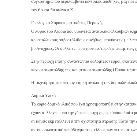
συγκρότημα που περιλαμβάνει κεντρικές αποθήκες, μαγειρεία
τον 6ο και 5ο αιώνα π.Χ.
Γεωλογικά Χαρακτηριστικά της Περιοχής
Ο λόφος του Αζοριά που υψώνεται ανατολικά αλλούβιων ιζημ
κρυσταλλικούς ασβεστόλιθους συνήθως υποκύανους με λεπτές
βυσινόχροες. Οι φυλλίτες περιέχουν ενστρώσεις ψαμμιτών,
Στην περιοχή επίσης συναντώνται δολομίτες τεφροί, σκοτειν
παχυστρωματώδης έως και μεσοστρωματώδης (Παπασταματ
Η ταξινόμηση και πετρογραφική ανάλυση των δομικών υλικών
Δομικά Υλικά
Το κύριο δομικό υλικό που έχει χρησιμοποιηθεί στην κατασκ
έχουν συλλεχθεί από την γύρω περιοχή χωρίς κάποια ιδιαίτ
αν κανείς εκμεταλλευτεί την σχιστότητα στρώσης. Κατά την
αντιπροσωπευτικό παράδειγμα τους είδους των πετρωμάτων πο