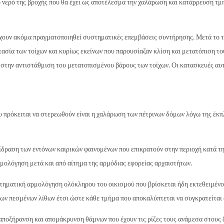
ο νερό της βροχής που θα έχει ως αποτέλεσμα την χαλάρωση και κατάρρευση τμ
έχουν ακόμα πραγματοποιηθεί συστηματικές επεμβάσεις συντήρησης. Μετά το τ
σία των τοίχων και κυρίως εκείνων που παρουσίαζαν κλίση και μετατόπιση του
 στην αντιστάθμιση του μετατοπισμένου βάρους των τοίχων. Οι κατασκευές αυ
 πρόκειται να στερεωθούν είναι η χαλάρωση των πέτρινων δόμων λόγω της έκ
δραση των εντόνων καιρικών φαινομένων που επικρατούν στην περιοχή κατά τη
ολόγηση μετά και από αίτημα της αρμόδιας εφορείας αρχαιοτήτων.
ηματική αρμολόγηση ολόκληρου του οικισμού που βρίσκεται ήδη εκτεθειμένος
ων πεσμένων λίθων έτσι ώστε κάθε τμήμα που αποκαλύπτεται να συγκρατείται
 αποξήρανση και απομάκρυνση θάμνων που έχουν τις ρίζες τους ανάμεσα στους 