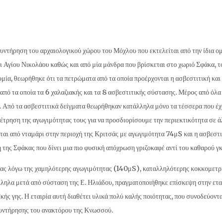
συντήρηση του αρχαιολογικού χώρου του Μόχλου που εκτελείται από την ίδια ομ
αι Αγίου Νικολάου καθώς και από μία μάνδρα που βρίσκεται στο χωριό Σφάκα, 
μία, θεωρήθηκε ότι τα πετρώματα από τα οποία προέρχονται η ασβεστιτική και 
από τα οποία τα 6 χαλαζιακής και τα 8 ασβεστιτικής σύστασης. Μέρος από όλ
. Από τα ασβεστιτικά δείγματα θεωρήθηκαν κατάλληλα μόνο τα τέσσερα που έχο
μέτρηση της αγωγιμότητας τους για να προσδιορίσουμε την περιεκτικότητα σε 
ται από νταμάρι στην περιοχή της Κριτσάς με αγωγιμότητα 74μS και η ασβεστι
της Σφάκας που δίνει μια πιο φυσική απόχρωση γριζοκαφέ αντί του καθαρού γκ
κας λόγω της χαμηλότερης αγωγιμότητας (140μS), καταλληλότερης κοκκομετρία
λληλα μετά από σύσταση της Ε. Ηλιάδου, πραγματοποιήθηκε επίσκεψη στην ετ
ής γης. Η εταιρία αυτή διαθέτει υλικά πολύ καλής ποιότητας, που συνοδεύοντ
συντήρησης του ανακτόρου της Κνωσσού.