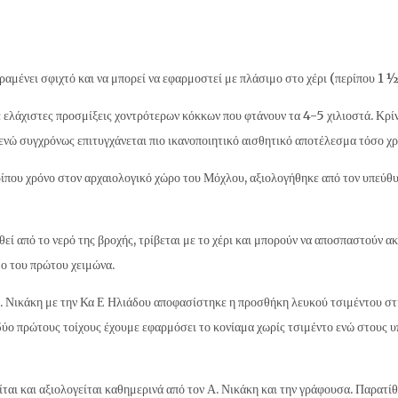
ραμένει σφιχτό και να μπορεί να εφαρμοστεί με πλάσιμο στο χέρι (περίπου 1 ½
 ελάχιστες προσμίξεις χοντρότερων κόκκων που φτάνουν τα 4-5 χιλιοστά. Κρίν
ενώ συγχρόνως επιτυγχάνεται πιο ικανοποιητικό αισθητικό αποτέλεσμα τόσο χρ
ρίπου χρόνο στον αρχαιολογικό χώρο του Μόχλου, αξιολογήθηκε από τον υπεύ
εί από το νερό της βροχής, τρίβεται με το χέρι και μπορούν να αποσπαστούν α
ο του πρώτου χειμώνα.
. Νικάκη με την Κα Ε Ηλιάδου αποφασίστηκε η προσθήκη λευκού τσιμέντου σ
 δύο πρώτους τοίχους έχουμε εφαρμόσει το κονίαμα χωρίς τσιμέντο ενώ στους 
αι και αξιολογείται καθημερινά από τον Α. Νικάκη και την γράφουσα. Παρατί