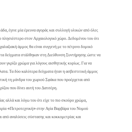
άδα, έγινε μία έρευνα αγοράς και συλλογή υλικών από όλες
το πλησιέστερο στον Αρχαιολογικό χώρο. Δεδομένου του ότι
χαλαζιακή άμμος θα είναι συγγενή με το πέτρινο δομικό
α τα δείγματα στάλθηκαν στη Διεύθυνση Συντήρησης ώστε να
υν γκρίζο χρώμα για λόγους αισθητικής κυρίως. Για να
άλατα. Τα δύο καλύτερα δείγματα ήταν η ασβεστιτική άμμος
τική τη μάνδρα του χωριού Σφάκα που προέρχεται από
ρίζου που δίνει αυτή του Δατσέρη.
ς αλλά και λόγω του ότι είχε το πιο σκούρο χρώμα,
αιρία «Πετροτεχνική» στην Αγία Βαρβάρα του Νομού
αι από αναλύσεις σύστασης και κοκκομετρίας και