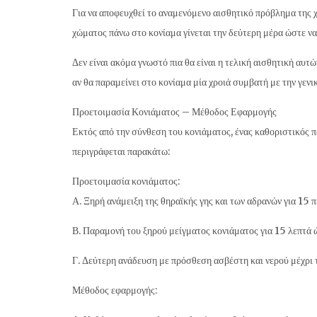
Για να αποφευχθεί το αναμενόμενο αισθητικό πρόβλημα της 
χώματος πάνω στο κονίαμα γίνεται την δεύτερη μέρα ώστε να
Δεν είναι ακόμα γνωστό πια θα είναι η τελική αισθητική αυτ
αν θα παραμείνει στο κονίαμα μία χροιά συμβατή με την γενι
Προετοιμασία Κονιάματος – Μέθοδος Εφαρμογής
Εκτός από την σύνθεση του κονιάματος, ένας καθοριστικός π
περιγράφεται παρακάτω:
Προετοιμασία κονιάματος:
Α. Ξηρή ανάμειξη της θηραϊκής γης και των αδρανών για 15 
Β. Παραμονή του ξηρού μείγματος κονιάματος για 15 λεπτά 
Γ. Δεύτερη ανάδευση με πρόσθεση ασβέστη και νερού μέχρι τ
Μέθοδος εφαρμογής: