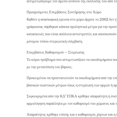
αντιμετωπίζουμε τον άμεσο κίνδυνο της έκπλυσης του από τ
Προηγούμενες Επεμβάσεις Συντήρησης στο Χώρο
Καθότι η ανασκαφική έρευνα στο χώρο άρχισε το 2002 δεν 
γράφουσας πάρθηκαν κάποια προληπτικά μέτρα για την προστα
κατασκευές που είναι απόλυτα αντιστρεπτές και αποσκοπούν
μόνιμου τύπου στερεωτική επέμβαση.
Επεμβάσεις Καθαρισμού – Στερέωσης
Το κύριο πρόβλημα που αντιμετωπίζουν τα οικοδομήματα που
με την μετατόπιση του βάρους.
Προκειμένου να προστατευτούν τα οικοδομήματα από την επί
βασικών σωστικών μέτρων όπως η στερέωση των αρμών ή αρμ
Συγκεκριμένα από την ΚΔ’ ΕΠΚΑ κρίθηκε απαραίτητη η συστ
αρμολόγηση παράλληλα με τον καθαρισμό του χώματος και τ
Απαραίτητος κρίθηκε επίσης και ο καθαρισμός χόρτων και η