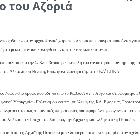
ο του Αζοριά
 τοιχοδομών στον αρχαιολογικό χώρο του Αζοριά που πραγματοποιούνται για π
ση στερέωση των αποκαλυφθέντων αρχιτεκτονικών λειψάνων.
ματοποιούνται από την Σ. Χλουβεράκη, επικεφαλή του εργαστηρίου συντήρησης
γίες του Αλέξανδρου Νικάκη, Επικεφαλή Συντήρησης στην ΚΔ’ ΕΠΚΑ.
του λόφου στο δρόμο που οδηγεί από το Καβούσι στην Αύγο και σε υψόμετρο 36
ηνικού Υπουργείου Πολιτισμού και την επίβλεψη της ΚΔ’ Εφορείας Προϊστορ
ουν φέρει στο φως σημαντικές πληροφορίες που αφορούν την οργάνωση του οικ
 του Χαλκού, την Εποχή του Σιδήρου, την Αρχαϊκή και Ελληνιστική Περίοδο.
τά σπίτια της Αρχαϊκής Περιόδου με ενδιαφέρουσα ποικιλομορφία στον σχεδια