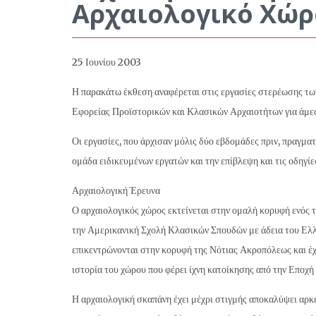
Αρχαιολογικό Χώρ
25 Ιουνίου 2003
Η παρακάτω έκθεση αναφέρεται στις εργασίες στερέωσης των
Εφορείας Προϊστορικών και Κλασικών Αρχαιοτήτων για άμε
Οι εργασίες, που άρχισαν μόλις δύο εβδομάδες πριν, πραγ
ομάδα ειδικευμένων εργατών και την επίβλεψη και τις οδη
Αρχαιολογική Έρευνα
Ο αρχαιολογικός χώρος εκτείνεται στην ομαλή κορυφή ενός 
την Αμερικανική Σχολή Κλασικών Σπουδών με άδεια του Ελλ
επικεντρώνονται στην κορυφή της Νότιας Ακροπόλεως και έχ
ιστορία του χώρου που φέρει ίχνη κατοίκησης από την Εποχή
Η αρχαιολογική σκαπάνη έχει μέχρι στιγμής αποκαλύψει αρκε