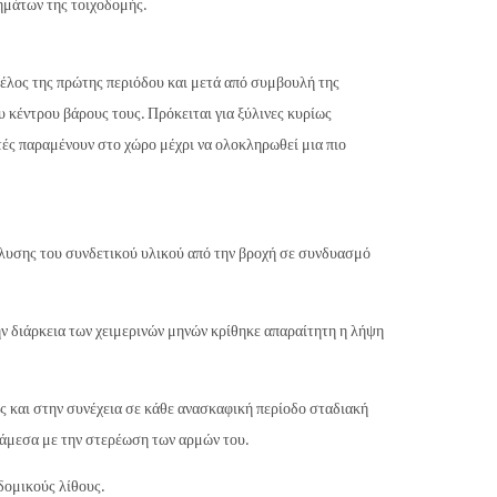
ημάτων της τοιχοδομής.
έλος της πρώτης περιόδου και μετά από συμβουλή της
 κέντρου βάρους τους. Πρόκειται για ξύλινες κυρίως
τές παραμένουν στο χώρο μέχρι να ολοκληρωθεί μια πιο
πλυσης του συνδετικού υλικού από την βροχή σε συνδυασμό
ν διάρκεια των χειμερινών μηνών κρίθηκε απαραίτητη η λήψη
 και στην συνέχεια σε κάθε ανασκαφική περίοδο σταδιακή
 άμεσα με την στερέωση των αρμών του.
δομικούς λίθους.