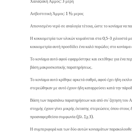
Χαλαζιακή Άμμος: 3 μέρη
Ασβεστιτική Άμμος: 1 ½ μερος
Απιονισμένο νερό σε αναλογία τέτοια, ώστε το κονίαμα να πα
Η κοκκομετρία των υλικών κυμαίνεται στα 0,5-3 χιλιοστά με
κοκκομετρία αυτή προσδίδει ένα καλό πορώδες στο κονίαμα 
Το κονίαμα αυτό αφού εφαρμόστηκε και εκτέθηκε για ένα πε
βάση μακροσκοπικής παρατηρήσεως.
Το κονίαμα αυτό κρίθηκε αρκετά σαθρό, αφού έχει ήδη εκπλυθ
στερεώθηκαν με αυτό έχουν ήδη καταρρεύσει κατά την πάροδ
Βάση των παραπάνω παρατηρήσεων και από συ΄ζητηση του Α
στιγμής έχουν γίνει μικρής έκτασης στερεώσεις όπου στους
προαναφερθείσα συμφωνία (βλ. Σχ.3).
Η συμπεριφορά και των δύο αυτών κονιαμάτων παρακολουθείτ