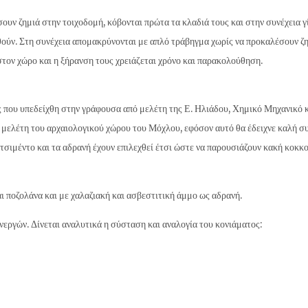
ουν ζημιά στην τοιχοδομή, κόβονται πρώτα τα κλαδιά τους και στην συνέχεια 
ωθούν. Στη συνέχεια απομακρύνονται με απλό τράβηγμα χωρίς να προκαλέσουν ζ
τον χώρο και η ξήρανση τους χρειάζεται χρόνο και παρακολούθηση.
 που υπεδείχθη στην γράφουσα από μελέτη της Ε. Ηλιάδου, Χημικό Μηχανικό 
 μελέτη του αρχαιολογικού χώρου του Μόχλου, εφόσον αυτό θα έδειχνε καλή συ
 τσιμέντο και τα αδρανή έχουν επιλεχθεί έτσι ώστε να παρουσιάζουν κακή κοκκ
ι ποζολάνα και με χαλαζιακή και ασβεστιτική άμμο ως αδρανή.
εργών. Δίνεται αναλυτικά η σύσταση και αναλογία του κονιάματος: